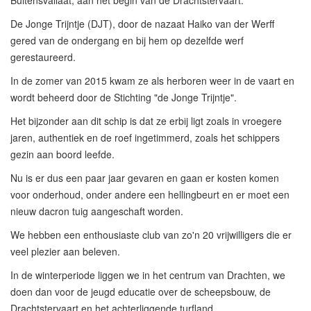
Buitensvallaat, aan het begin van de Drachtstervaart.
De Jonge Trijntje (DJT), door de nazaat Haiko van der Werff
gered van de ondergang en bij hem op dezelfde werf
gerestaureerd.
In de zomer van 2015 kwam ze als herboren weer in de vaart en
wordt beheerd door de Stichting "de Jonge Trijntje".
Het bijzonder aan dit schip is dat ze erbij ligt zoals in vroegere
jaren, authentiek en de roef ingetimmerd, zoals het schippers
gezin aan boord leefde.
Nu is er dus een paar jaar gevaren en gaan er kosten komen
voor onderhoud, onder andere een hellingbeurt en er moet een
nieuw dacron tuig aangeschaft worden.
We hebben een enthousiaste club van zo'n 20 vrijwilligers die er
veel plezier aan beleven.
In de winterperiode liggen we in het centrum van Drachten, we
doen dan voor de jeugd educatie over de scheepsbouw, de
Drachtstervaart en het achterliggende turfland.