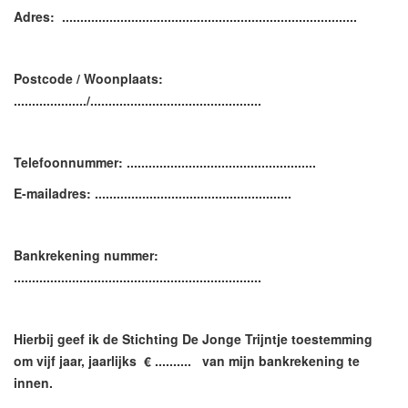
Adres: .................................................................................
Postcode / Woonplaats:
..................../...............................................
Telefoonnummer: ....................................................
E-mailadres: ......................................................
Bankrekening nummer:
....................................................................
Hierbij geef ik de Stichting De Jonge Trijntje toestemming
om vijf jaar,
jaarlijks € ..........
van mijn bankrekening te
innen.